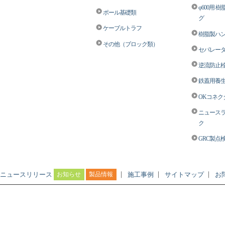
φ600用 
ポール基礎類
グ
ケーブルトラフ
樹脂製ハン
その他（ブロック類）
セパレータ
逆流防止栓M
鉄蓋用養生
OKコネク
ニュース
ク
GRC製点
｜
｜
｜
ニュースリリース
お知らせ
製品情報
施工事例
サイトマップ
お