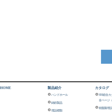
HOME
製品紹介
カタログ
ハンドホール
HH総合カタ
全ページ（5
鋳鉄製品
樹脂製埋
埋設標類