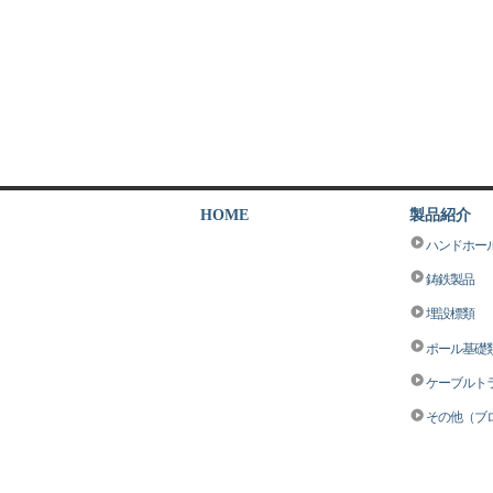
HOME
製品紹介
ハンドホー
鋳鉄製品
埋設標類
ポール基礎
ケーブルト
その他（ブ