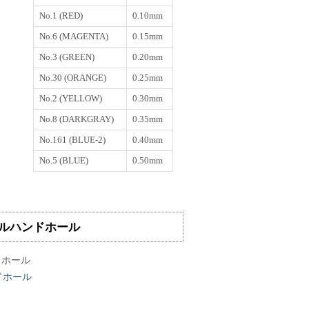
No.1 (RED)
0.10mm
No.6 (MAGENTA)
0.15mm
No.3 (GREEN)
0.20mm
No.30 (ORANGE)
0.25mm
No.2 (YELLOW)
0.30mm
No.8 (DARKGRAY)
0.35mm
No.161 (BLUE-2)
0.40mm
No.5 (BLUE)
0.50mm
ルハンドホール
ドホール
ドホール