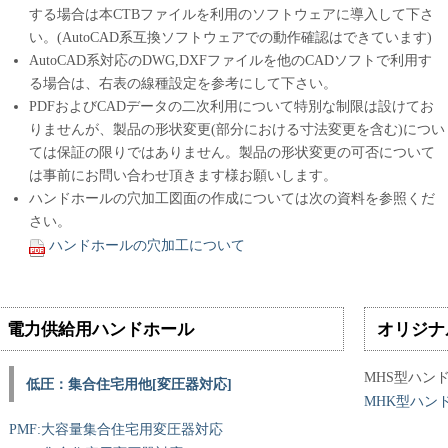
する場合は本CTBファイルを利用のソフトウェアに導入して下さ
い。(AutoCAD系互換ソフトウェアでの動作確認はできています)
AutoCAD系対応のDWG,DXFファイルを他のCADソフトで利用す
る場合は、右表の線種設定を参考にして下さい。
PDFおよびCADデータの二次利用について特別な制限は設けてお
りませんが、製品の形状変更(部分における寸法変更を含む)につい
ては保証の限りではありません。製品の形状変更の可否について
は事前にお問い合わせ頂きます様お願いします。
ハンドホールの穴加工図面の作成については次の資料を参照くだ
さい。
ハンドホールの穴加工について
電力供給用ハンドホール
オリジナ
MHS型ハン
低圧：集合住宅用他[変圧器対応]
MHK型ハン
PMF:大容量集合住宅用変圧器対応