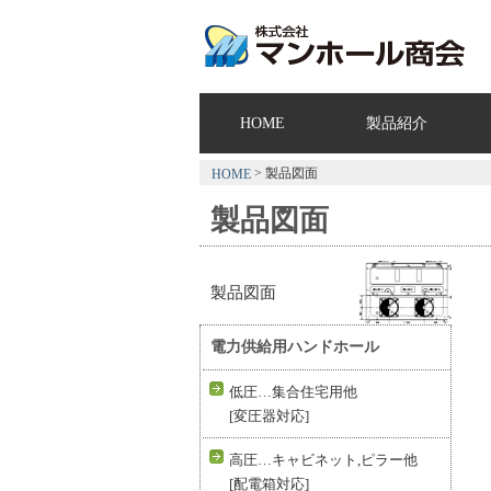
HOME
製品紹介
> 製品図面
HOME
製品図面
製品図面
電力供給用ハンドホール
低圧…集合住宅用他
[変圧器対応]
高圧…キャビネット,ピラー他
[配電箱対応]