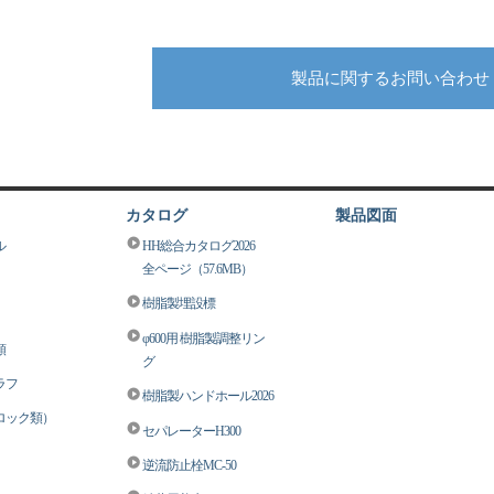
製品に関するお問い合わせ
カタログ
製品図面
ル
HH総合カタログ2026
全ページ（57.6MB）
樹脂製埋設標
φ600用 樹脂製調整リン
類
グ
ラフ
樹脂製ハンドホール2026
ロック類）
セパレーターH300
逆流防止栓MC-50