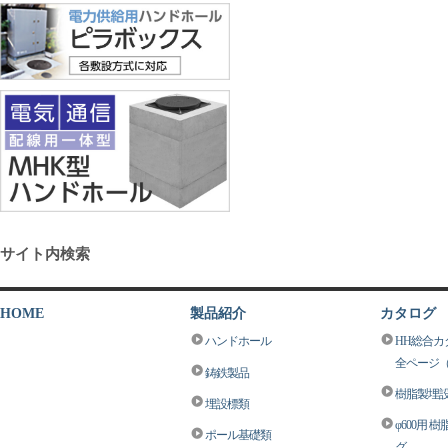
サイト内検索
HOME
製品紹介
カタログ
ハンドホール
HH総合カタ
全ページ（5
鋳鉄製品
樹脂製埋
埋設標類
φ600用 
ポール基礎類
グ