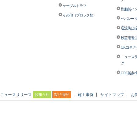
ケーブルトラフ
樹脂製ハン
その他（ブロック類）
セパレータ
逆流防止栓M
鉄蓋用養生
OKコネク
ニュース
ク
GRC製点
｜
｜
｜
ニュースリリース
お知らせ
製品情報
施工事例
サイトマップ
お